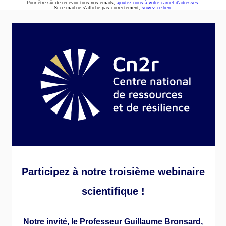
Pour être sûr de recevoir tous nos emails,
ajoutez-nous à votre carnet d'adresses
.
Si ce mail ne s'affiche pas correctement,
suivez ce lien
.
Participez à notre troisième webinaire
scientifique !
Notre invité, le Professeur Guillaume Bronsard,